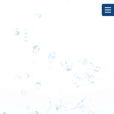
沖釣り釣果
HOME
|
ブログ
|
template.list
[%article_list_start%]
[!% if (image.url!="") { %]
[!% } %]
[%title%]
[%lead%]
[%new:new%] [%article_date_notime_dot%]