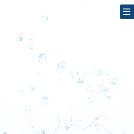
カセ釣り釣果
HOME
|
ブログ
|
template.list
[%article_list_start%]
[!% if (image.url!="") { %]
[!% } %]
[%title%]
[%lead%]
[%new:new%] [%article_date_notime_dot%]