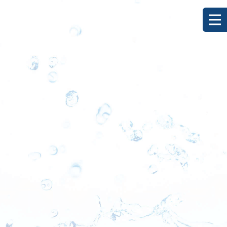
2月のカセ釣り釣果
HOME
|
ブログ
|
template.list
[%article_list_start%]
[!% if (image.url!="") { %]
[!% } %]
[%title%]
[%lead%]
[%new:new%] [%article_date_notime_dot%]