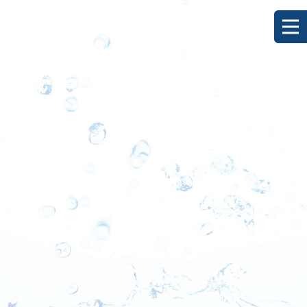
[%title%]
HOME
|
ブログ
|
template.detail
[%list_start%]
[%list_end%]
[%category%]
[%article_date_notime_dot%]
[%lead%]
[%article%]