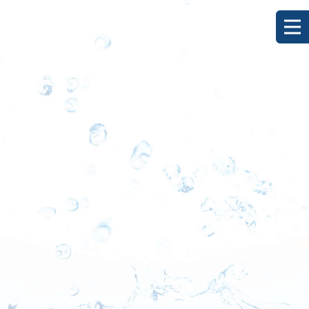
[%title%]
HOME
|
ブログ
|
template.detail
[%list_start%]
[%list_end%]
[%category%]
[%article_date_notime_dot%]
[%lead%]
[%article%]