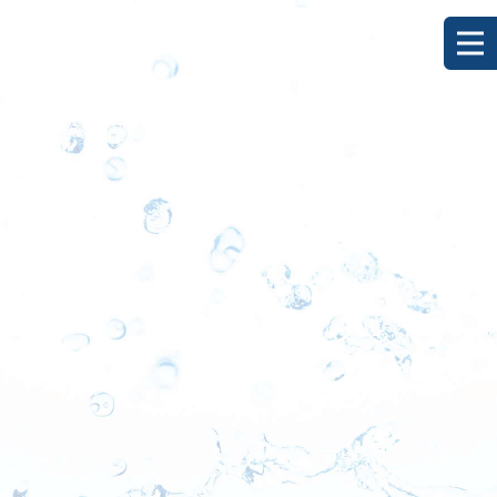
[%title%]
HOME
|
ブログ
|
template.detail
[%list_start%]
[%list_end%]
[%category%]
[%article_date_notime_dot%]
[%lead%]
[%article%]