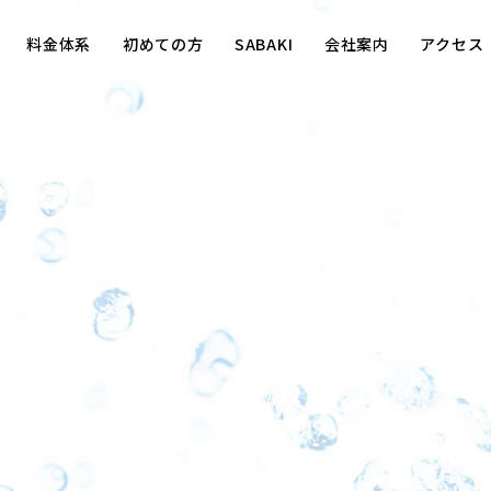
料金体系
初めての方
SABAKI
会社案内
アクセス
[%title%]