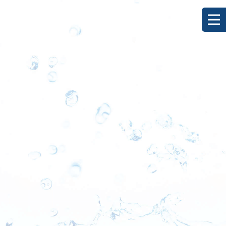
[%title%]
HOME
|
ブログ
|
template.detail
[%list_start%]
[%list_end%]
[%category%]
[%article_date_notime_dot%]
[%lead%]
[%article%]