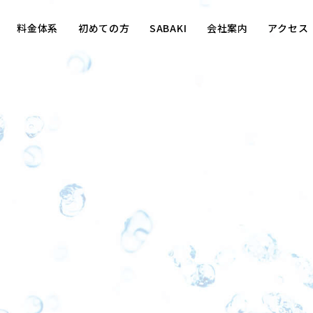
料金体系
初めての方
SABAKI
会社案内
アクセス
[%title%]