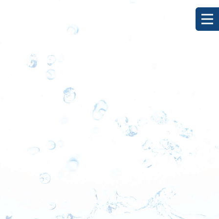
[%title%]
HOME
|
ブログ
|
template.detail
[%list_start%]
[%list_end%]
[%category%]
[%article_date_notime_dot%]
[%lead%]
[%article%]