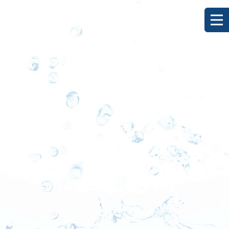
[%title%]
HOME
|
ブログ
|
template.detail
[%list_start%]
[%list_end%]
[%category%]
[%article_date_notime_dot%]
[%lead%]
[%article%]