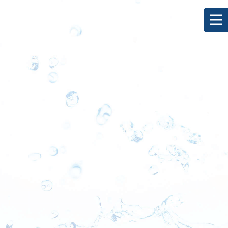
[%title%]
HOME
|
ブログ
|
template.detail
[%list_start%]
[%list_end%]
[%category%]
[%article_date_notime_dot%]
[%lead%]
[%article%]