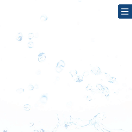
[%title%]
HOME
|
ブログ
|
template.detail
[%list_start%]
[%list_end%]
[%category%]
[%article_date_notime_dot%]
[%lead%]
[%article%]