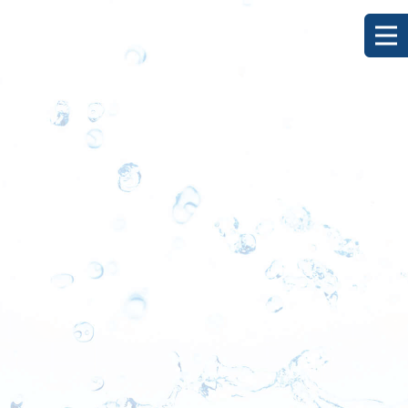
[%title%]
HOME
|
ブログ
|
template.detail
[%list_start%]
[%list_end%]
[%category%]
[%article_date_notime_dot%]
[%lead%]
[%article%]