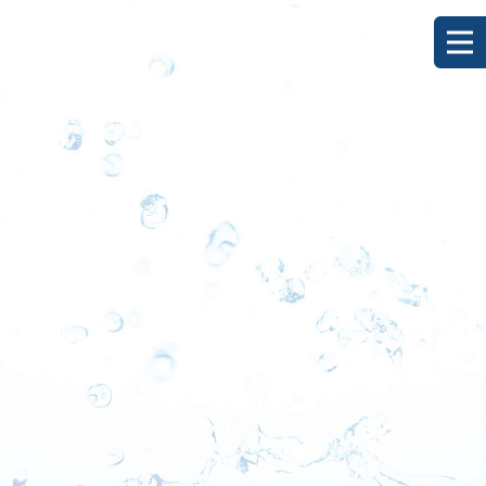
[%title%]
HOME
|
ブログ
|
template.detail
[%list_start%]
[%list_end%]
[%category%]
[%article_date_notime_dot%]
[%lead%]
[%article%]