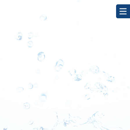
[%title%]
HOME
|
ブログ
|
template.detail
[%list_start%]
[%list_end%]
[%category%]
[%article_date_notime_dot%]
[%lead%]
[%article%]