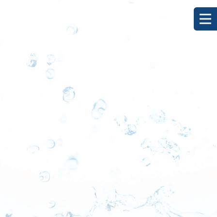
[%title%]
HOME
|
ブログ
|
template.detail
[%list_start%]
[%list_end%]
[%category%]
[%article_date_notime_dot%]
[%lead%]
[%article%]