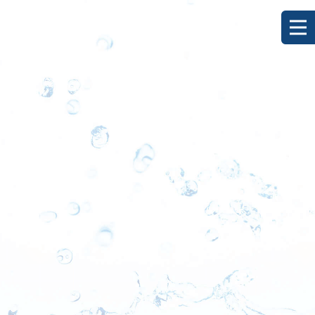
[%title%]
HOME
|
ブログ
|
template.detail
[%list_start%]
[%list_end%]
[%category%]
[%article_date_notime_dot%]
[%lead%]
[%article%]