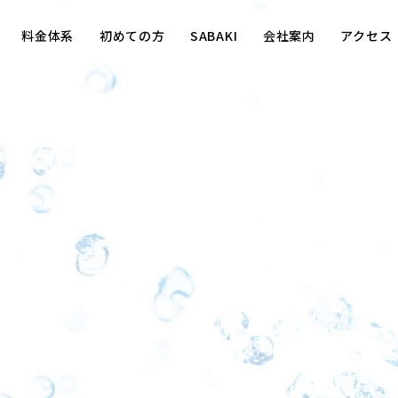
料金体系
初めての方
SABAKI
会社案内
アクセス
[%title%]