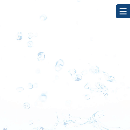
[%title%]
HOME
|
ブログ
|
template.detail
[%list_start%]
[%list_end%]
[%category%]
[%article_date_notime_dot%]
[%lead%]
[%article%]