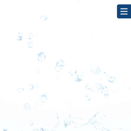
[%title%]
HOME
|
ブログ
|
template.detail
[%list_start%]
[%list_end%]
[%category%]
[%article_date_notime_dot%]
[%lead%]
[%article%]