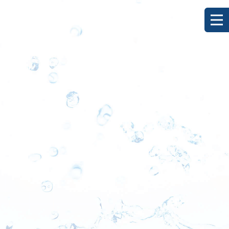
[%title%]
HOME
|
ブログ
|
template.detail
[%list_start%]
[%list_end%]
[%category%]
[%article_date_notime_dot%]
[%lead%]
[%article%]