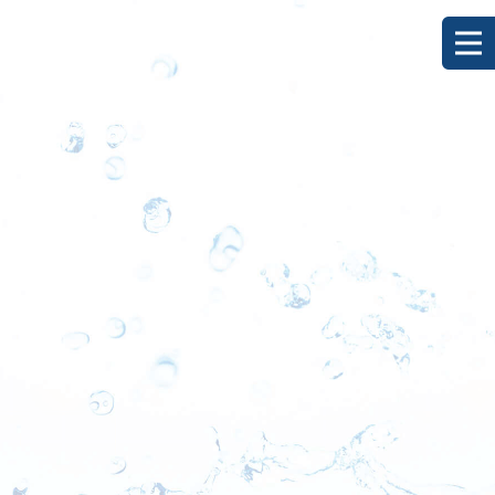
[%title%]
HOME
|
ブログ
|
template.detail
[%list_start%]
[%list_end%]
[%category%]
[%article_date_notime_dot%]
[%lead%]
[%article%]