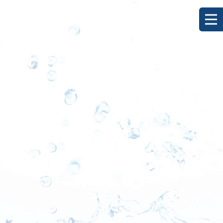
[%title%]
HOME
|
ブログ
|
template.detail
[%list_start%]
[%list_end%]
[%category%]
[%article_date_notime_dot%]
[%lead%]
[%article%]