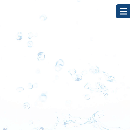
[%title%]
HOME
|
ブログ
|
template.detail
[%list_start%]
[%list_end%]
[%category%]
[%article_date_notime_dot%]
[%lead%]
[%article%]