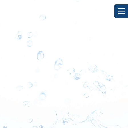
[%title%]
HOME
|
ブログ
|
template.detail
[%list_start%]
[%list_end%]
[%category%]
[%article_date_notime_dot%]
[%lead%]
[%article%]