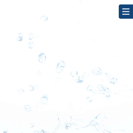
[%title%]
HOME
|
ブログ
|
template.detail
[%list_start%]
[%list_end%]
[%category%]
[%article_date_notime_dot%]
[%lead%]
[%article%]