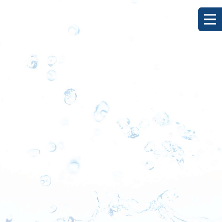
[%title%]
HOME
|
ブログ
|
template.detail
[%list_start%]
[%list_end%]
[%category%]
[%article_date_notime_dot%]
[%lead%]
[%article%]