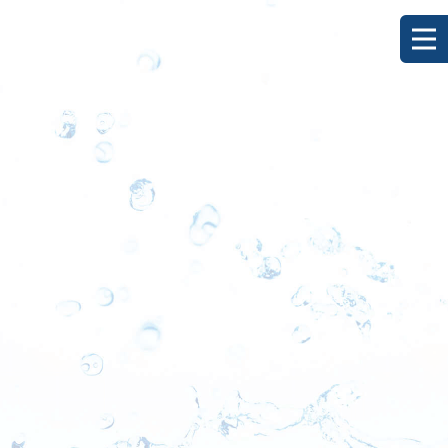
[%title%]
HOME
|
ブログ
|
template.detail
[%list_start%]
[%list_end%]
[%category%]
[%article_date_notime_dot%]
[%lead%]
[%article%]