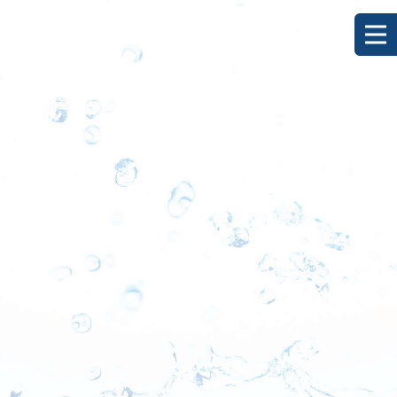
[%title%]
HOME
|
ブログ
|
template.detail
[%list_start%]
[%list_end%]
[%category%]
[%article_date_notime_dot%]
[%lead%]
[%article%]