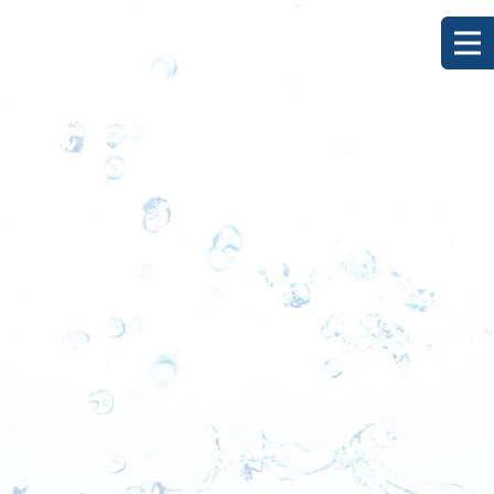
[%title%]
HOME
|
ブログ
|
template.detail
[%list_start%]
[%list_end%]
[%category%]
[%article_date_notime_dot%]
[%lead%]
[%article%]