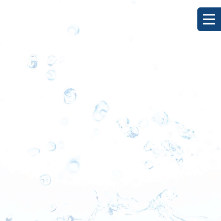
[%title%]
HOME
|
ブログ
|
template.detail
[%list_start%]
[%list_end%]
[%category%]
[%article_date_notime_dot%]
[%lead%]
[%article%]