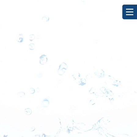
[%title%]
HOME
|
ブログ
|
template.detail
[%list_start%]
[%list_end%]
[%category%]
[%article_date_notime_dot%]
[%lead%]
[%article%]