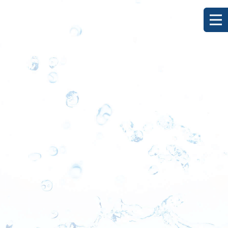
[%title%]
HOME
|
ブログ
|
template.detail
[%list_start%]
[%list_end%]
[%category%]
[%article_date_notime_dot%]
[%lead%]
[%article%]