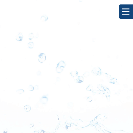
[%title%]
HOME
|
ブログ
|
template.detail
[%list_start%]
[%list_end%]
[%category%]
[%article_date_notime_dot%]
[%lead%]
[%article%]