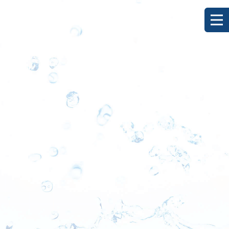
[%title%]
HOME
|
ブログ
|
template.detail
[%list_start%]
[%list_end%]
[%category%]
[%article_date_notime_dot%]
[%lead%]
[%article%]