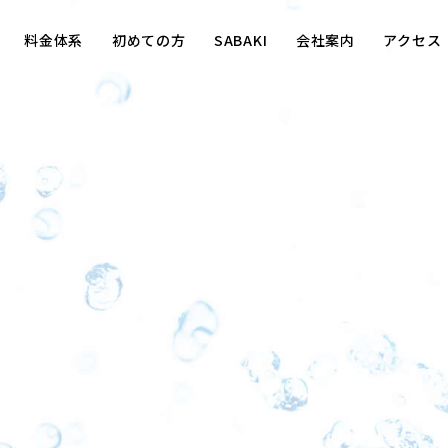
料金体系
初めての方
SABAKI
会社案内
アクセス
[%title%]