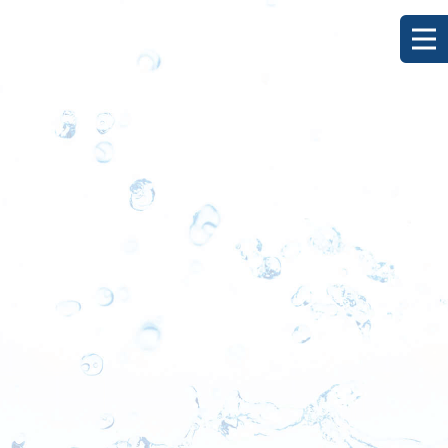
[%title%]
HOME
|
ブログ
|
template.detail
[%list_start%]
[%list_end%]
[%category%]
[%article_date_notime_dot%]
[%lead%]
[%article%]