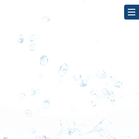
[%title%]
HOME
|
ブログ
|
template.detail
[%list_start%]
[%list_end%]
[%category%]
[%article_date_notime_dot%]
[%lead%]
[%article%]