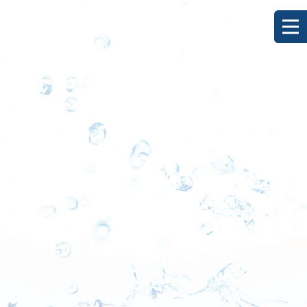
[%title%]
HOME
|
ブログ
|
template.detail
[%list_start%]
[%list_end%]
[%category%]
[%article_date_notime_dot%]
[%lead%]
[%article%]