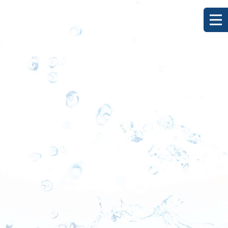
[%title%]
HOME
|
ブログ
|
template.detail
[%list_start%]
[%list_end%]
[%category%]
[%article_date_notime_dot%]
[%lead%]
[%article%]