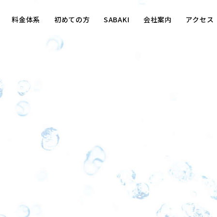
料金体系
初めての方
SABAKI
会社案内
アクセス
[%title%]