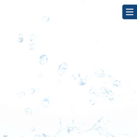
[%title%]
HOME
|
ブログ
|
template.detail
[%list_start%]
[%list_end%]
[%category%]
[%article_date_notime_dot%]
[%lead%]
[%article%]