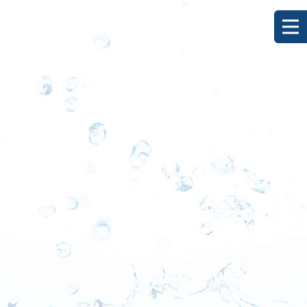
[%title%]
HOME
|
ブログ
|
template.detail
[%list_start%]
[%list_end%]
[%category%]
[%article_date_notime_dot%]
[%lead%]
[%article%]