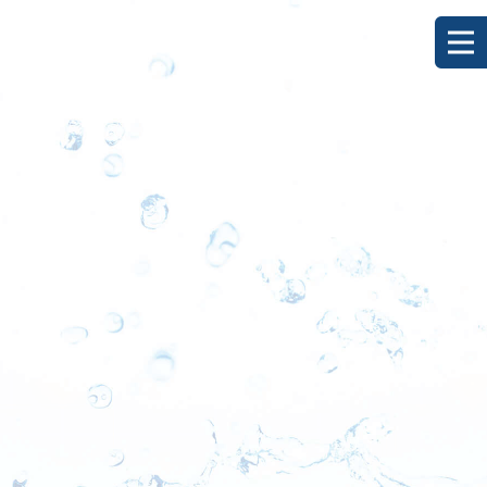
[%title%]
HOME
|
ブログ
|
template.detail
[%list_start%]
[%list_end%]
[%category%]
[%article_date_notime_dot%]
[%lead%]
[%article%]