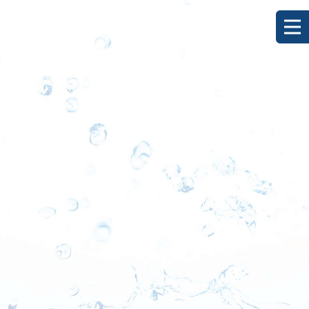
[%title%]
HOME
|
ブログ
|
template.detail
[%list_start%]
[%list_end%]
[%category%]
[%article_date_notime_dot%]
[%lead%]
[%article%]