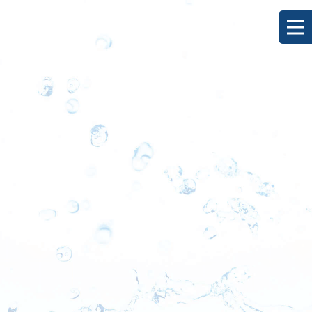
[%title%]
HOME
|
ブログ
|
template.detail
[%list_start%]
[%list_end%]
[%category%]
[%article_date_notime_dot%]
[%lead%]
[%article%]