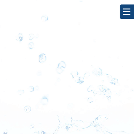
[%title%]
HOME
|
ブログ
|
template.detail
[%list_start%]
[%list_end%]
[%category%]
[%article_date_notime_dot%]
[%lead%]
[%article%]