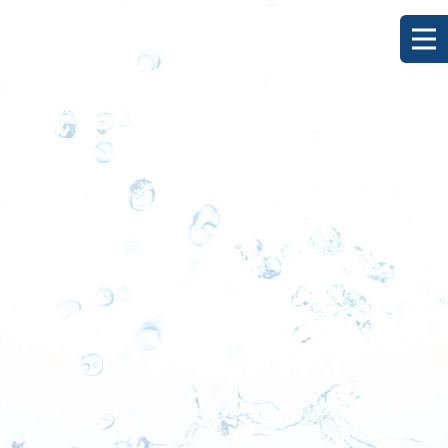
[%title%]
HOME
|
ブログ
|
template.detail
[%list_start%]
[%list_end%]
[%category%]
[%article_date_notime_dot%]
[%lead%]
[%article%]