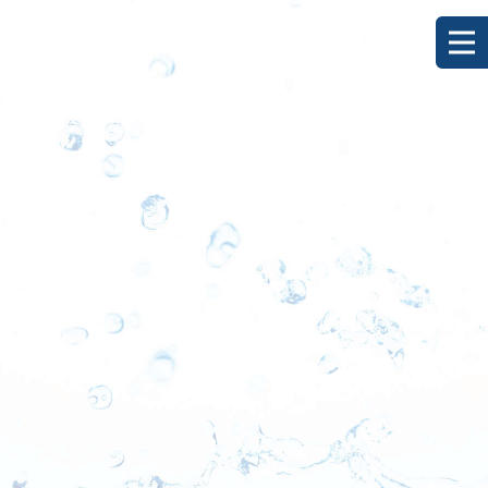
[%title%]
HOME
|
ブログ
|
template.detail
[%list_start%]
[%list_end%]
[%category%]
[%article_date_notime_dot%]
[%lead%]
[%article%]